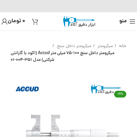
منو
0
تومان
خانه
میکرومتر
میکرومتر داخل سنج
میکرومتر داخل سنج 100-75 میلی متر Accud (اکود با گارانتی
شرکتی) مدل 351-004-01
-19%