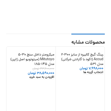
محصولات مشابه
رینگ گیج کالیبره از سایز 300-2
میکرومتر داخل سنج 30-5
14%
-11%
-13%
Accud (اکود با گارانتی شرکتی)
Mitutoyo (میتوتویو اصل ژاپن)
مدل 531
مدل 145-185
7,998,000
تومان
43,600,000
تومان
انتخاب گزینه ها
38,590,000
تومان
افزودن به سبد خرید
شرکت 
,000