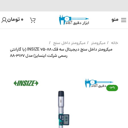
منو
0
تومان
خانه
میکرومتر
میکرومتر داخل سنج
میکرومتر داخل سنج دیجیتال سه فک 88-75 INSIZE (با گارانتی
رسمی شرکت اینسایز) مدل 3127-88
-13%