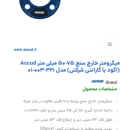
بزرگنمایی تصویر
میکرومتر خارج سنج 75-50 میلی متر Accud
(اکود با گارانتی شرکتی) مدل 321-003-01
Brand:
مشخصات محصول
میکرومتر خارج سنج ورنیه بدنه فلزی مقاوم در برابر ضربه
دامنه اندازه گیری 50 الی 75 میلی متر و دقت 0.01mm
طول فک 83 میلی متر و ارتفاع فک 53 میلی متر
تولید شده مطابق با استاندارد آلمان DIN863