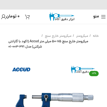
منو
0
تومان
خانه
میکرومتر
میکرومتر خارج سنج
میکرومتر خارج سنج 75-50 میلی متر Accud (اکود با گارانتی
شرکتی) مدل 321-003-01
-21%