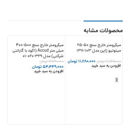
محصولات مشابه
میکرومتر خارج سنج 50-25
میکرومتر خارج سنج 500-400
16%
-13%
-5%
میتوتیو ژاپن مدل 103-138
میلی متر Accud (اکود با گارانتی
شرکتی) مدل 329-020-01
11,280,000
تومان
11,845,000
تومان
62,620,000
تومان
افزودن به سبد خرید
54,449,000
تومان
افزودن به سبد خرید
اینسای
,000
,000
افزو