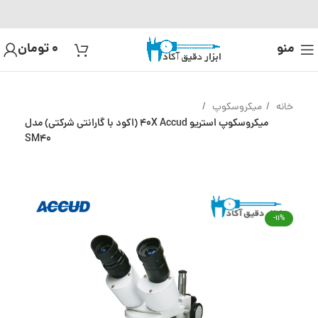
منو
0
تومان
خانه
میکروسکوپ
میکروسکوپ استریو 40X Accud (اکود با گارانتی شرکتی) مدل
SM40
-11%