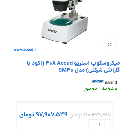
بزرگنمایی تصویر
میکروسکوپ استریو 40X Accud (اکود با
گارانتی شرکتی) مدل SM40
Brand:
مشخصات محصول
97,907,549
تومان
110,466,417
تومان