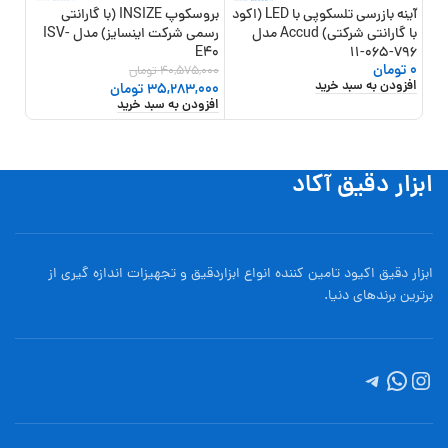
آینه بازرسی تلسکوپی با LED (اکود
بروسکوپ INSIZE (با گارانتی
با گارانتی شرکتی) Accud مدل
رسمی شرکت اینسایز) مدل ISV-
22-610
E40
796-065-11
0
تومان
40,575,000
تومان
,000
افزودن به سبد خرید
افزو
35,283,000
تومان
افزودن به سبد خرید
ابزار دقیق آکاد
ابزار دقیق اکیود تامین کننده انواع ابزاردقيق و تجهيزات اندازه گیری از
برترین برندهای دنیا.