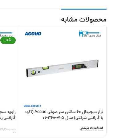
محصولات مشابه
-10%
تراز دیجیتال 60 سانتی متر صوتی Accud (اکود
با گارانتی شرکتی) مدل 725-360-01
گارانتی رسم
اطلاعات بیشتر
55,200,000
افزودن به