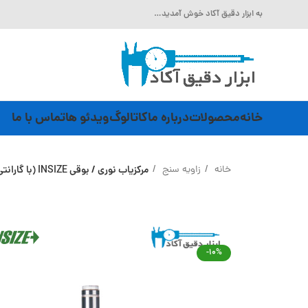
به ابزار دقیق آکاد خوش آمدید…
خانه
محصولات
درباره ما
کاتالوگ
ویدئو ها
تماس با ما
خانه
زاویه سنج
مرکزیاب نوری / بوقی INSIZE (با گارانتی رسمی شرکت اینسایز) مدل 6566-3
-10%