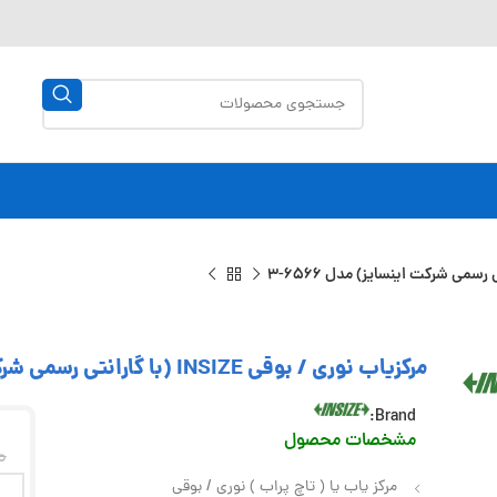
مرکزیاب نوری / بوقی INSIZE (با گارانتی رسمی شرکت اینسایز) مدل 6566-3
Brand:
مشخصات محصول
0
مرکز یاب یا ( تاچ پراب ) نوری / بوقی