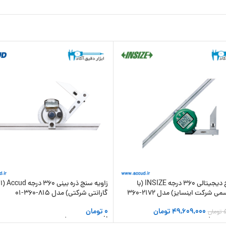
زاویه سنج دیجیتالی 360 درجه INSIZE (با
زاویه سنج ذره
ی شرکت اینسایز) مدل 2172-360
گارانتی شرکتی) مدل 815-360-01
49,609,000
تومان
0
تومان
تومان
 سبد خرید
افزودن به سبد خرید