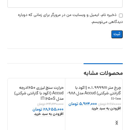
ذخیره نام، ایمیل و وبسایت من در مرورگر برای زمانی که دوباره
دیدگاهی می‌نویسم.
محصولات مشابه
چرخ متر 0.1.9999m (اکود با
حرارت سنج لیزری 1650درجه
13%
-16%
-15%
گارانتی شرکتی) Accud مدل 988-
Accud (اکود با گارانتی شرکتی)
100-11
مدل IT1650S
5,924,000
تومان
6,970,000
تومان
34,230,000
تومان
افزودن به سبد خرید
28,655,000
تومان
افزودن به سبد خرید