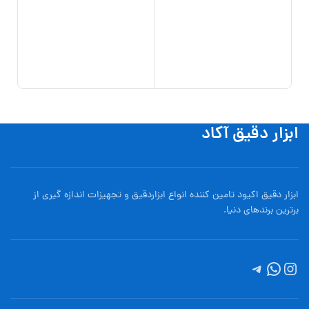
گارا
مدل 7600
0,000
افزو
ابزار دقیق آکاد
ابزار دقیق اکیود تامین کننده انواع ابزاردقيق و تجهيزات اندازه گیری از
برترین برندهای دنیا.