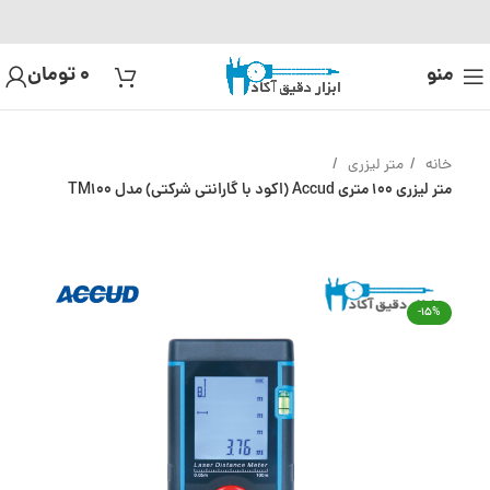
منو
0
تومان
خانه
متر لیزری
متر لیزری 100 متری Accud (اکود با گارانتی شرکتی) مدل TM100
-15%