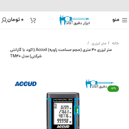
منو
0
تومان
خانه
متر لیزری
متر لیزری 40 متری (حجم-مساحت زاویه) Accud (اکود با گارانتی
شرکتی) مدل TM40
-16%