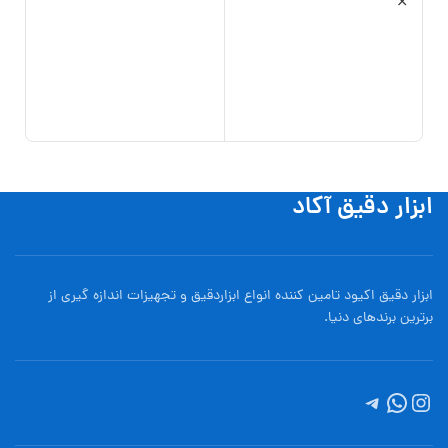
گارا
مدل 7600
0,000
افزو
ابزار دقیق آکاد
ابزار دقیق اکیود تامین کننده انواع ابزاردقيق و تجهيزات اندازه گیری از
برترین برندهای دنیا.