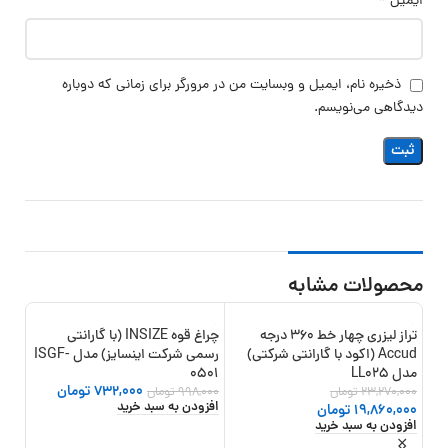
*
ایمیل
ذخیره نام، ایمیل و وبسایت من در مرورگر برای زمانی که دوباره
دیدگاهی می‌نویسم.
محصولات مشابه
تراز لیزری چهار خط 360 درجه
چراغ قوه INSIZE (با گارانتی
13%
-27%
-15%
Accud (اکود با گارانتی شرکتی)
رسمی شرکت اینسایز) مدل ISGF-
مدل LL025
0501
732,000
تومان
23,270,000
تومان
998,000
تومان
افزودن به سبد خرید
19,860,000
تومان
افزودن به سبد خرید