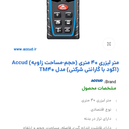
بزرگنمایی تصویر
متر لیزری 40 متری (حجم-مساحت زاویه) Accud
(اکود با گارانتی شرکتی) مدل TM40
Brand:
مشخصات محصول
متر لیزری 40 متری
نوع اقتصادی
دارای تراز در بدنه
دارای قابلیت اندازه‌ گیری فاصله، مساحت، حجم و ارتفاع