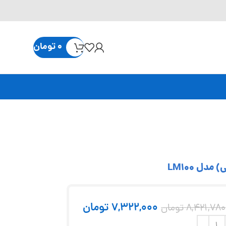
0
تومان
7,322,000
تومان
8,421,780
تومان