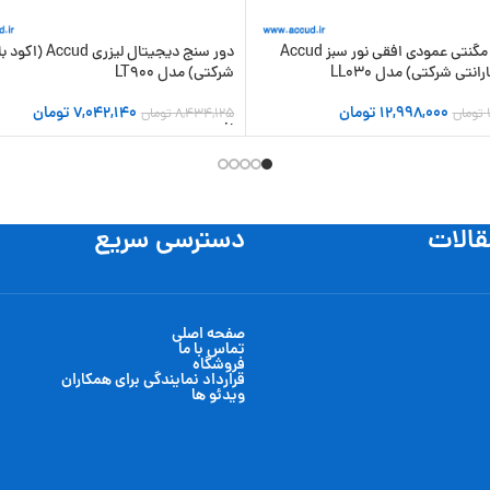
تراز لیزری مگنتی عمودی افقی نور سبز Accud
دور سنج دیجیتال لیزری 
رانتی شرکتی) مدل LL030
شرکتی) مدل LT900
12,998,000
تومان
7,042,140
تومان
تومان
8,434,125
تومان
 سبد خرید
افزودن به سبد خرید
قالات
دسترسی سریع
صفحه اصلی
تماس با ما
فروشگاه
قرارداد نمایندگی برای همکاران
ویدئو ها