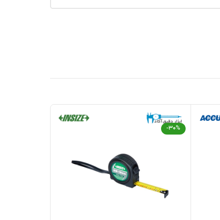
-13%
-30%