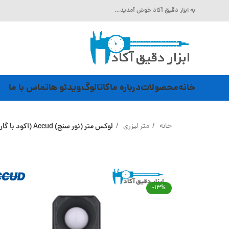
به ابزار دقیق آکاد خوش آمدید…
خانه
محصولات
درباره ما
کاتالوگ
ویدئو ها
تماس با ما
خانه
متر لیزری
لوکس متر (نور سنج) Accud (اکود با گارانتی شرکتی) مدل LM100
-13%