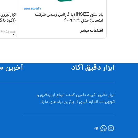
باد سنج INSIZE (با گارانتی رسمی شرکت
اینسایز) مدل 9331-40
(اکود با گا
اطلاعات بیشتر
14,650,000
افزودن به
ابزار دقیق آکاد
آخرین م
ابزار دقیق اکیود تامین کننده انواع ابزاردقيق و
تجهيزات اندازه گیری از برترین برندهای دنیا.