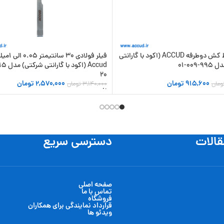
سوزن خط کش دوطرفه ACCUD (اکود با گارانتی
فیلر فولادی 30 سان
009-01
20
915,600
تومان
2,570,000
تومان
ومان
3,140,000
تومان
 سبد خرید
افزودن به سبد خرید
قالات
دسترسی سریع
صفحه اصلی
تماس با ما
فروشگاه
قرارداد نمایندگی برای همکاران
ویدئو ها