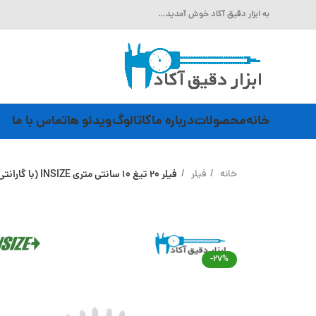
به ابزار دقیق آکاد خوش آمدید…
خانه
محصولات
درباره ما
کاتالوگ
ویدئو ها
تماس با ما
خانه
فیلر
فیلر 20 تیغ 10 سانتی متری INSIZE (با گارانتی رسمی شرکت اینسایز) مدل 4602-20
-27%