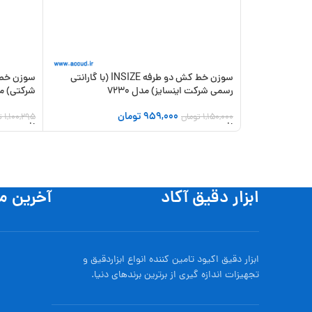
سوزن خط کش دو طرفه INSIZE (با گارانتی
رسمی شرکت اینسایز) مدل 7230
شرکتی) مدل 995-
959,000
تومان
1,150,000
تومان
1,100,295
ت
افزودن به سبد خرید
افزودن به
ابزار دقیق آکاد
آخرین م
ابزار دقیق اکیود تامین کننده انواع ابزاردقيق و
تجهيزات اندازه گیری از برترین برندهای دنیا.