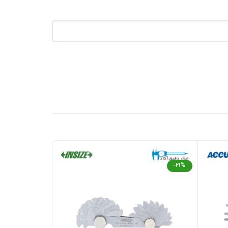
-13%
-21%