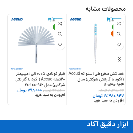
محصولات مشابه
6%
-20%
-14%
جدید
خط کش مخروطی استوانه Accud
فیلر فولادی 0.05 الی 1میلیمتر
(اکود با گارانتی شرکتی) مدل
20تیغه Accud (اکود با گارانتی
گاران
964-030-11
شرکتی) مدل 912-100-20
798,000
تومان
,000
20,311,366
تومان
997,500
تومان
افزودن به سبد خرید
انتخ
17,480,947
تومان
افزودن به سبد خرید
ابزار دقیق آکاد