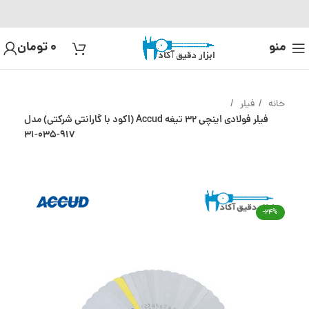
منو
0
تومان
خانه
فیلر
فیلر فولادی اینچی 32 تیغه Accud (اکود با گارانتی شرکتی) مدل
917-035-31
-24%