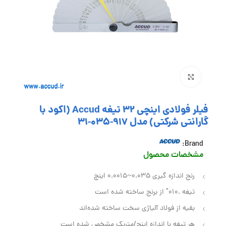
بزرگنمایی تصویر
فیلر فولادی اینچی 32 تیغه Accud (اکود با
گارانتی شرکتی) مدل 917-035-31
Brand:
مشخصات محصول
رنج اندازه گیری 0.035~0.0015 اینچ
تیغه .010″ از برنج ساخته شده است
بقیه از فولاد آلیاژی سخت ساخته شده‌اند
هر تیغه با اندازه اینچ/متریک مشخص شده است