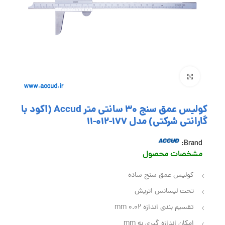
بزرگنمایی تصویر
کولیس عمق سنج 30 سانتی متر Accud (اکود با
گارانتی شرکتی) مدل 177-012-11
Brand:
مشخصات محصول
کولیس عمق سنج ساده
تحت لیسانس اتریش
تقسیم بندی اندازه 0.02 mm
امکان اندازه گیری به mm