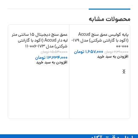
محصولات مشابه
پایه کولیس عمق سنج Accud
عمق سنج دیجیتال 15 سانتی متر
14%
-15%
-28%
(اکود با گارانتی شرکتی) مدل 179-
لبه دار Accud (اکود با گارانتی
000-00
شرکتی) مدل 173-006-11
1,657,000
تومان
2,310,000
تومان
15,540,000
تومان
افزودن به سبد خرید
13,234,000
تومان
افزودن به سبد خرید
عمق 
اینسای
,000
000
افزو