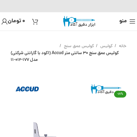
منو
0
تومان
خانه
کولیس
کولیس عمق سنج
کولیس عمق سنج 30 سانتی متر Accud (اکود با گارانتی شرکتی)
مدل 177-012-11
-18%