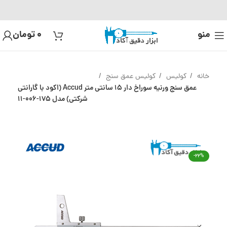
منو
0
تومان
خانه
کولیس
کولیس عمق سنج
عمق سنج ورنیه سوراخ دار 15 سانتی متر Accud (اکود با گارانتی
شرکتی) مدل 175-006-11
-22%