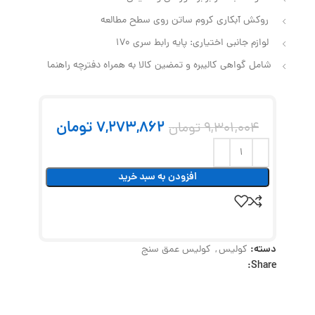
روکش آبکاری کروم ساتن روی سطح مطالعه
لوازم جانبی اختیاری: پایه رابط سری 170
شامل گواهی کالیبره و تمضین کالا به همراه دفترچه راهنما
7,273,862
تومان
9,301,004
تومان
افزودن به سبد خرید
دسته:
کولیس
,
کولیس عمق سنج
Share: