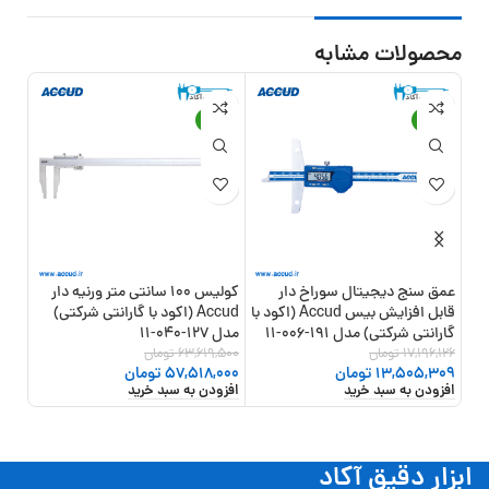
محصولات مشابه
18%
-10%
-21%
عمق سنج دیجیتال سوراخ دار
کولیس 100 سانتی متر ورنیه دار
قابل افزایش بیس Accud (اکود با
Accud (اکود با گارانتی شرکتی)
گارانتی شرکتی) مدل 191-006-11
مدل 127-040-11
شرکتی) 
17,196,126
تومان
63,619,500
تومان
,500
افزو
13,505,309
تومان
57,518,000
تومان
افزودن به سبد خرید
افزودن به سبد خرید
ابزار دقیق آکاد