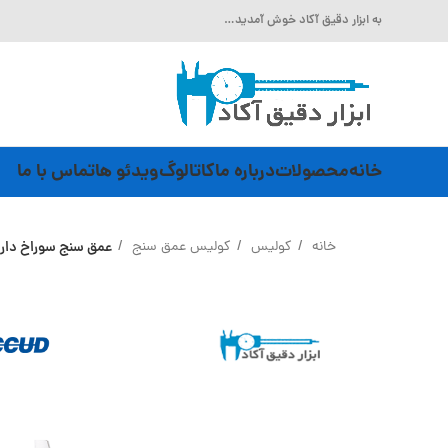
به ابزار دقیق آکاد خوش آمدید…
خانه
محصولات
درباره ما
کاتالوگ
ویدئو ها
تماس با ما
خانه
کولیس
کولیس عمق سنج
عمق سنج سوراخ دار Accud (اکود با گارانتی شرکتی) مدل 178-006-1