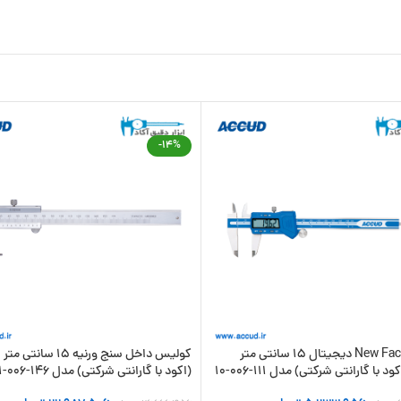
-14%
کولیس New Face دیجیتال 15 سانتی متر
ک
(اکود با گارانتی شرکتی) مدل 146-006-11