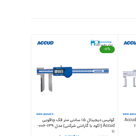
-11%
ولیس داخل سنج ورنیه 15 سانتی متر Accud
کولیس دیجیتال 15 سانتی متر فک چاقویی
Accud (اکود با گارانتی شرکتی) مدل 139-006-
(اکود با گارانتی شرکتی)
11