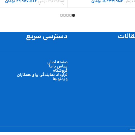
5,233,956
تومان
22,987,506
تومان
تومان
26,666,456
تومان
 سبد خرید
افزودن به سبد خرید
قالات
دسترسی سریع
صفحه اصلی
تماس با ما
فروشگاه
قرارداد نمایندگی برای همکاران
ویدئو ها
ست.