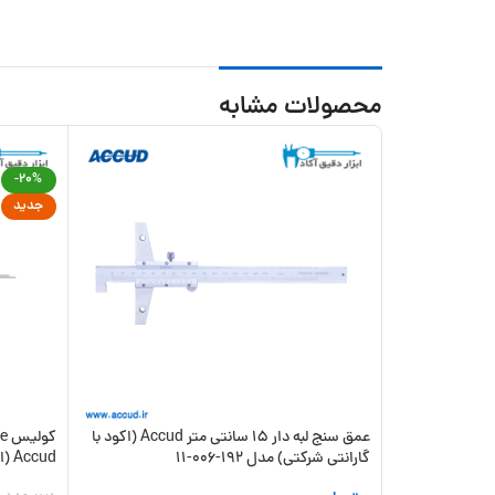
محصولات مشابه
-20%
جدید
عمق سنج لبه دار 15 سانتی متر Accud (اکود با
گارانتی شرکتی) مدل 192-006-11
Accud (اکود با گارانتی شرکتی) مدل 111-006-10