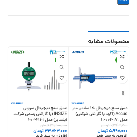
محصولات مشابه
20%
-14%
-18%
عمق سنج دیجیتال 15 سانتی متر
عمق سنج دیجیتال سوزنی
Accud (اکود با گارانتی شرکتی)
INSIZE (با گارانتی رسمی شرکت
مدل 171-006-11
اینسایز) مدل 2141-202
مدل 177-006
7,343,700
تومان
39,200,000
تومان
,000
افزو
5,998,000
تومان
33,763,000
تومان
افزودن به سبد خرید
افزودن به سبد خرید