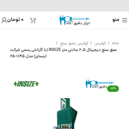
منو
0
تومان
خانه
کولیس
کولیس عمق سنج
عمق سنج دیجیتال 2.5 سانتی متر INSIZE (با گارانتی رسمی شرکت
اینسایز) مدل 1145-25
-13%