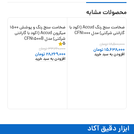
محصولات مشابه
ضخامت سنج رنگ Accud (اکود با
ضخامت سنج رنگ و پوشش 1500
-15%
-15%
گارانتی شرکتی) مدل CFN1000
میکرون Accud (اکود با گارانتی
جدید
شرکتی) مدل CFN1500B
5
18,500,000
تومان
33,260,000
تومان
15,638,000
تومان
28,269,000
تومان
افزودن به سبد خرید
افزودن به سبد خرید
ضخا
شرکتی)
0
تو
افزو
ابزار دقیق آکاد