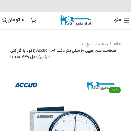
منو
0
تومان
خانه
ضخامت سنج
ضخامت سنج جیبی 10 میلی متر دقت 0.01 Accud (اکود با گارانتی
شرکتی) مدل 447-010-11
-15%