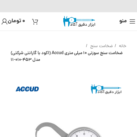
منو
0
تومان
خانه
ضخامت سنج
ضخامت سنج سوزنی 10 میلی متری Accud (اکود با گارانتی شرکتی)
مدل 453-010-11