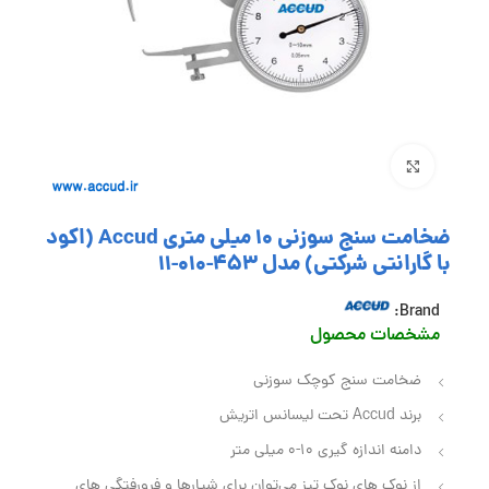
بزرگنمایی تصویر
ضخامت سنج سوزنی 10 میلی متری Accud (اکود
با گارانتی شرکتی) مدل 453-010-11
Brand:
مشخصات محصول
ضخامت سنج کوچک سوزنی
برند Accud تحت لیسانس اتریش
دامنه اندازه گیری 10-0 میلی متر
از نوک‌ های نوک‌ تیز می‌توان برای شیارها و فرورفتگی‌ های