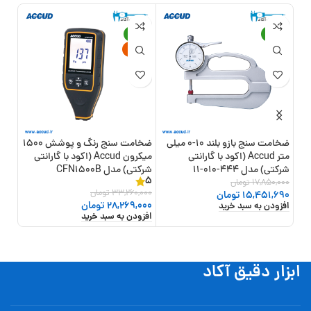
13%
-15%
-13%
جدید
ضخامت سنج بازو بلند 10-0 میلی
ضخامت سنج رنگ و پوشش 1500
ضخا
متر Accud (اکود با گارانتی
میکرون Accud (اکود با گارانتی
شرکتی) مدل 444-010-11
شرکتی) مدل CFN1500B
اینسایز
5
17,850,000
تومان
,000
33,260,000
تومان
15,451,690
تومان
000
28,269,000
تومان
افزودن به سبد خرید
افزو
افزودن به سبد خرید
ابزار دقیق آکاد