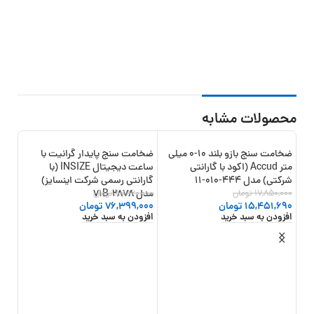
محصولات مشابه
ضخامت سنج بازو بلند 10-0 میلی
ضخامت سنج پایدار گرانیت با
-13%
-13%
متر Accud (اکود با گارانتی
ساعت دیجیتال INSIZE (با
شرکتی) مدل 444-010-11
گارانتی رسمی شرکت اینسایز)
17,850,000
تومان
مدل 2878-71B
87,860,000
تومان
15,451,690
تومان
76,399,000
تومان
افزودن به سبد خرید
افزودن به سبد خرید
ضخا
مدل 433-002
0
تو