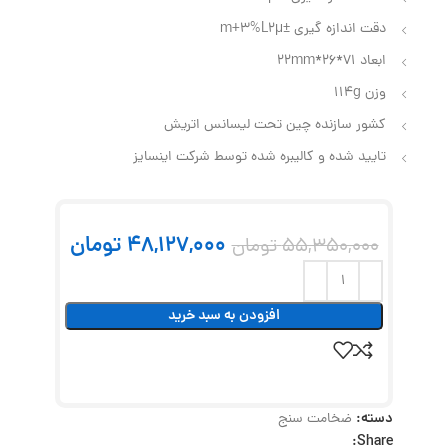
دقت اندازه گیری ±2µ‏m+3%L
ابعاد 71*26*22mm
وزن 114g
کشور سازنده چین تحت لیسانس اتریش
تایید شده و کالیبره شده توسط شرکت اینسایز
48,127,000
تومان
55,350,000
تومان
افزودن به سبد خرید
دسته:
ضخامت سنج
Share: