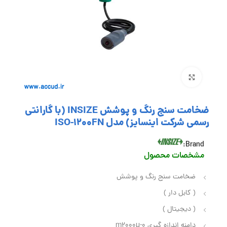
بزرگنمایی تصویر
ضخامت سنج رنگ و پوشش INSIZE (با گارانتی
رسمی شرکت اینسایز) مدل ISO-1200FN
Brand:
مشخصات محصول
ضخامت سنج رنگ و پوشش
( کابل دار )
( دیجیتال )
دامنه اندازه گیری 0-2000µ‏m