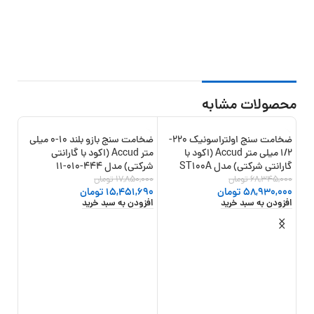
محصولات مشابه
ضخامت سنج اولتراسونیک 220-
ضخامت سنج بازو بلند 10-0 میلی
13%
-13%
-14%
1/2 میلی متر Accud (اکود با
متر Accud (اکود با گارانتی
گارانتی شرکتی) مدل ST100A
شرکتی) مدل 444-010-11
68,345,000
تومان
17,850,000
تومان
58,930,000
تومان
15,451,690
تومان
افزودن به سبد خرید
افزودن به سبد خرید
ضخا
,000
اینسای
000