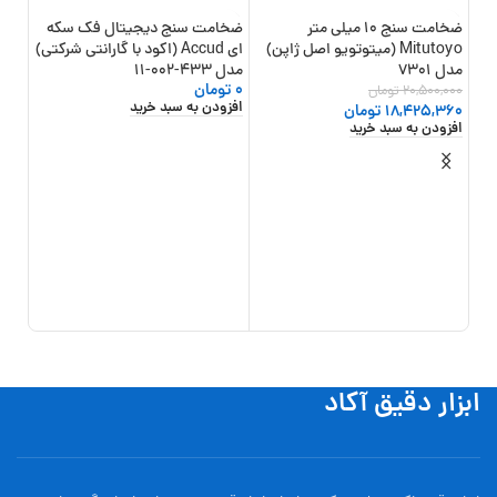
ضخامت سنج 10 میلی متر
ضخامت سنج دیجیتال فک سکه
13%
-10%
Mitutoyo (میتوتویو اصل ژاپن)
ای Accud (اکود با گارانتی شرکتی)
مدل 7301
مدل 433-002-11
0
تومان
20,500,000
تومان
افزودن به سبد خرید
18,425,360
تومان
افزودن به سبد خرید
ضخام
شرکت 
,000
000
افزو
ابزار دقیق آکاد