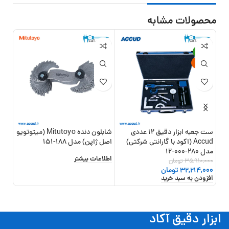
محصولات مشابه
13%
-10%
جدید
ست جعبه ابزار دقیق 12 عددی
شابلون دنده Mitutoyo (میتوتویو
Accud (اکود با گارانتی شرکتی)
اصل ژاپن) مدل 188-151
مدل 280-000-12
شرکت 
اطلاعات بیشتر
35,910,000
تومان
,000
افزو
32,214,000
تومان
افزودن به سبد خرید
ابزار دقیق آکاد