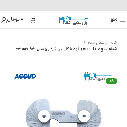
منو
0
تومان
خانه
شعاع سنج
شعاع سنج 7-1 Accud (اکود با گارانتی شرکتی) مدل 941-007-34
-11%