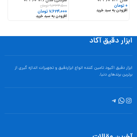
مدل 724-360-01
شرکتی) مدل 726-360-01
مدل 187-8
اطلا
0
تومان
9,334,500
تومان
افزودن به سبد خرید
7,624,000
تومان
افزودن به سبد خرید
ابزار دقیق آکاد
ابزار دقیق اکیود تامین کننده انواع ابزاردقيق و تجهيزات اندازه گیری از
برترین برندهای دنیا.