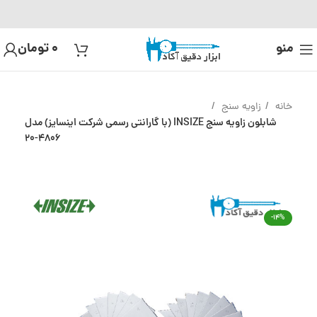
منو
0
تومان
خانه
زاویه سنج
شابلون زاویه سنج INSIZE (با گارانتی رسمی شرکت اینسایز) مدل
4806-20
-14%