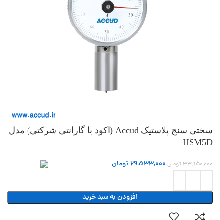
سختی سنج پلاستیک Accud (اکود با گارانتی شرکتی) مدل
HSM5D
29,533,000
تومان
33,950,000
تومان
افزودن به سبد خرید