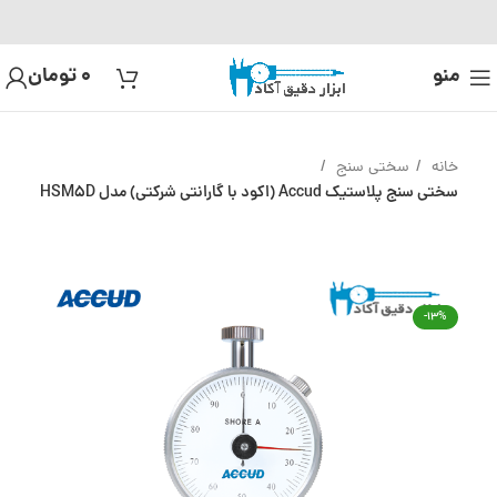
منو
0
تومان
خانه
سختی سنج
سختی سنج پلاستیک Accud (اکود با گارانتی شرکتی) مدل HSM5D
-13%