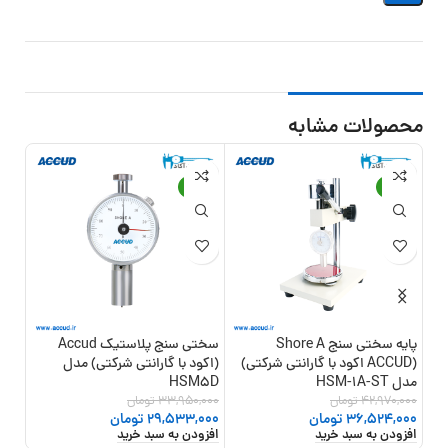
محصولات مشابه
12%
-13%
-15%
پایه سختی سنج Shore A
سختی سنج پلاستیک Accud
(ACCUD اکود با گارانتی شرکتی)
(اکود با گارانتی شرکتی) مدل
گارا
مدل HSM-1A-ST
HSM5D
INSIZE مد
42,970,000
تومان
33,950,000
تومان
,000
36,524,000
تومان
29,533,000
تومان
,000
افزودن به سبد خرید
افزودن به سبد خرید
افزو