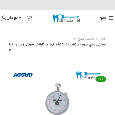
منو
0
تومان
خانه
سختی سنج
سختی سنج میوه (مرکبات) Accud (اکود با گارانتی شرکتی) مدل GY-
2
-15%