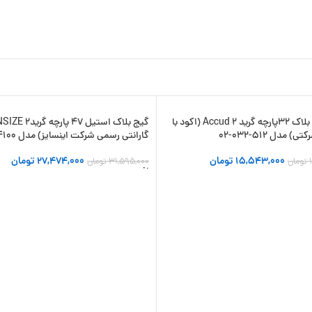
ست گیج بلاک 32پارچه گرید 2 Accud (اکود با
-13%
) مدل 512-032-02
گارانتی رسمی شرکت اینسایز) مدل 4100-247
15,543,000
تومان
27,474,000
تومان
تومان
31,595,000
تومان
 سبد خرید
افزودن به سبد خرید