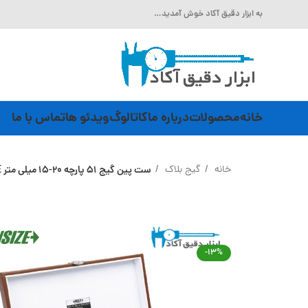
به ابزار دقیق آکاد خوش آمدید…
خانه
محصولات
درباره ما
کاتالوگ
ویدئو ها
تماس با ما
خانه
گیج بلاک
ست پین گیج 51 پارچه 20-15 میلی متر INSIZE (با گارانتی رسمی شرکت اینسایز) مدل 4166-513
-13%