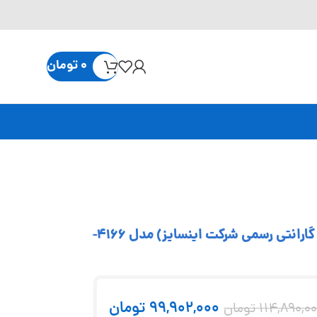
0
تومان
ست پین گیج 51 پارچه 20-15 میلی متر INSIZE (با گارانتی رسمی شرکت اینسایز) مدل 4166-
99,902,000
تومان
114,890,0
تومان