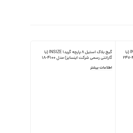
گیج بلاک استیل 47 پارچه گرید2 INSIZE (با
گیج بلاک استیل 8 پارچه گرید1 INSIZE (با
-15%
گارانتی رسمی شرکت اینسایز) مدل 4100-18
اطلاعات بیشتر
مدل 510-302-01