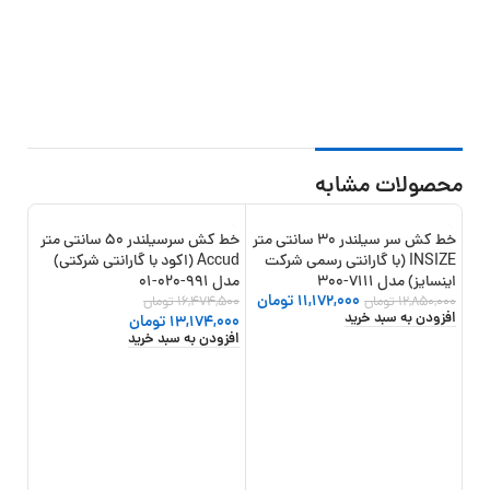
محصولات مشابه
خط کش سر سیلندر 30 سانتی متر
خط کش سرسیلندر 50 سانتی متر
-20%
-13%
INSIZE (با گارانتی رسمی شرکت
Accud (اکود با گارانتی شرکتی)
اینسایز) مدل 7111-300
مدل 991-020-01
خط ک
11,172,000
تومان
12,850,000
تومان
16,474,500
تومان
میکروسک
افزودن به سبد خرید
13,174,000
تومان
افزودن به سبد خرید
,600
افزو