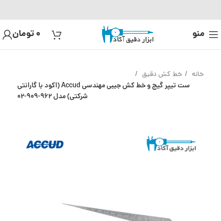
منو
0
تومان
خانه
خط کش دقیق
ست تیپر گیج و خط کش جیبی مهندسی Accud (اکود با گارانتی
شرکتی) مدل 962-909-02