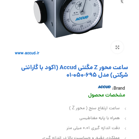
بزرگنمایی تصویر
ساعت محور Z مگنتی Accud (اکود با گارانتی
شرکتی) مدل 695-050-01
Brand:
مشخصات محصول
ساعت ارتفاع سنج ( محور Z )
همراه با پایه مغناطیسی
دقت اندازه گیری 0.01 میلی متر
عملکردی دقیق و حساسیت بالا در اندازه گیری