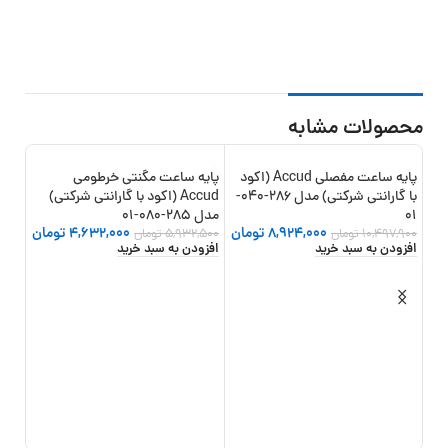
محصولات مشابه
پایه ساعت مفصلی Accud (اکود
پایه ساعت مگنتی خرطومی
18%
-22%
-15%
با گارانتی شرکتی) مدل 286-040-
Accud (اکود با گارانتی شرکتی)
01
مدل 285-080-01
8,924,000
تومان
4,632,000
تومان
10,497,900
تومان
5,932,500
تومان
افزودن به سبد خرید
افزودن به سبد خرید
ساعت
مدل 213-010
1,000
,950
افزو