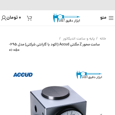
منو
0
تومان
خانه
پایه و ساعت اندیکاتور
ساعت محور Z مگنتی Accud (اکود با گارانتی شرکتی) مدل 695-
050-01