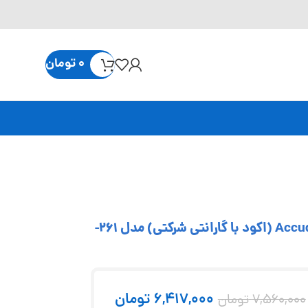
0
تومان
ساعت شیطانکی صفحه بزرگ دقت 0.01 میلی متر Accud (اکود با گارانتی شرکتی) مدل 261-
6,417,000
تومان
7,560,000
تومان