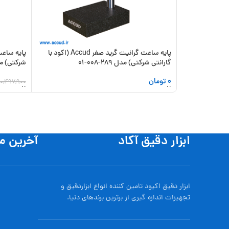
پایه ساعت گرانیت گرید صفر Accud (اکود با
گارانتی شرکتی) مدل 289-008-01
شرکتی) مدل 286-
0
تومان
10,497,900
افزودن به سبد خرید
افزودن به
ابزار دقیق آکاد
آخرین م
ابزار دقیق اکیود تامین کننده انواع ابزاردقيق و
تجهيزات اندازه گیری از برترین برندهای دنیا.