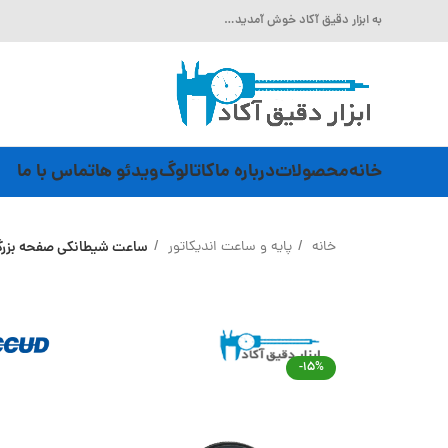
به ابزار دقیق آکاد خوش آمدید…
خانه
محصولات
درباره ما
کاتالوگ
ویدئو ها
تماس با ما
خانه
پایه و ساعت اندیکاتور
ساعت شیطانکی صفحه بزرگ دقت 0.01 میلی متر Accud (اکود با گارانتی شر
-15%