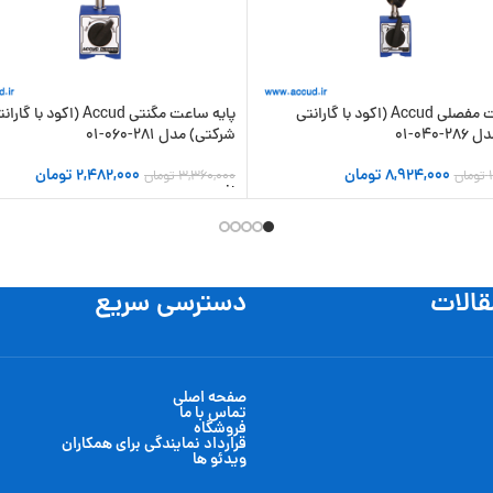
پایه ساعت مفصلی Accud (اکود با گارانتی
پایه ساعت مگنتی Accud (اکود با گار
040-01
شرکتی) مدل 281-060-01
8,924,000
تومان
2,482,000
تومان
تومان
3,360,000
تومان
 سبد خرید
افزودن به سبد خرید
قالات
دسترسی سریع
صفحه اصلی
تماس با ما
فروشگاه
قرارداد نمایندگی برای همکاران
ویدئو ها