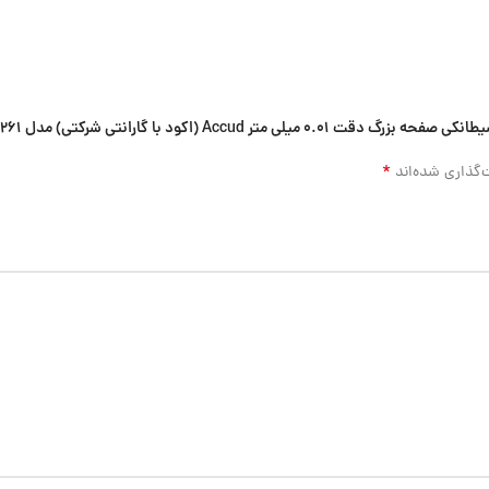
 (اکود با گارانتی شرکتی) مدل 261-008-12”
*
‌گذاری شده‌اند