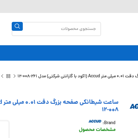
کتی) مدل 261-008-12
008-12
Brand:
مشخصات محصول