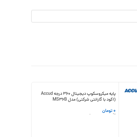
پایه میکروسکوپ دیجیتال 360 درجه Accud
-10%
(اکود با گارانتی شرکتی) مدل MS36B
جدید
0
تومان
افزودن به سبد خرید