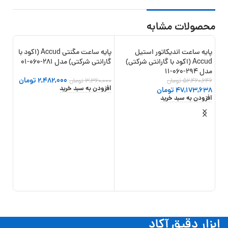
محصولات مشابه
پایه ساعت اندیکاتور استیل
پایه ساعت مگنتی Accud (اکود با
22%
-26%
-10%
Accud (اکود با گارانتی شرکتی)
گارانتی شرکتی) مدل 281-060-01
جدید
مدل 294-060-11
2,482,000
تومان
52,460,646
تومان
3,360,000
تومان
افزودن به سبد خرید
47,173,638
تومان
افزودن به سبد خرید
پایه
مدل 285-080
,500
افزو
ابزار دقیق آکاد