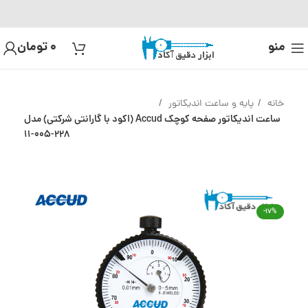
منو
0
تومان
خانه
پایه و ساعت اندیکاتور
ساعت اندیکاتور صفحه کوچک Accud (اکود با گارانتی شرکتی) مدل
228-005-11
-17%