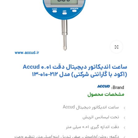
بزرگنمایی تصویر
ساعت اندیکاتور دیجیتال دقت 0.01 Accud
(اکود با گارانتی شرکتی) مدل 212-010-13
Brand:
مشخصات محصول
ساعت اندیکاتور دیجیتال Accud
تحت لیسانس اتریش
دقت اندازه گیری 0.01 میلی متر
دکمه: روشن/خاموش، صفر، تبدیل اینچ/میلی‌متر، تنظیم جهت