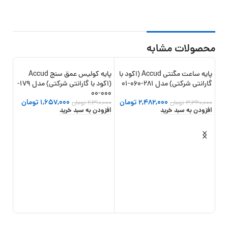
محصولات مشابه
پایه ساعت مگنتی Accud (اکود با
پایه کولیس عمق سنج Accud
-28%
-26%
گارانتی شرکتی) مدل 281-060-01
(اکود با گارانتی شرکتی) مدل 179-
000-00
2,482,000
تومان
1,657,000
تومان
3,360,000
تومان
2,310,000
تومان
افزودن به سبد خرید
افزودن به سبد خرید
شرکتی
0
تو
افزو