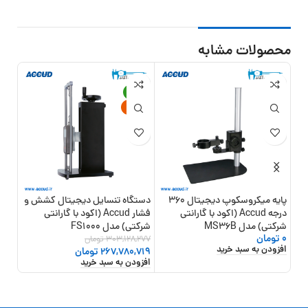
محصولات مشابه
21%
-12%
جدید
پایه میکروسکوپ دیجیتال 360
دستگاه تنسایل دیجیتال کشش و
درجه Accud (اکود با گارانتی
فشار Accud (اکود با گارانتی
(اکو
شرکتی) مدل MS36B
شرکتی) مدل FS1000
25-025-11
0
تومان
303,128,277
تومان
,000
افزودن به سبد خرید
افزو
267,780,719
تومان
افزودن به سبد خرید