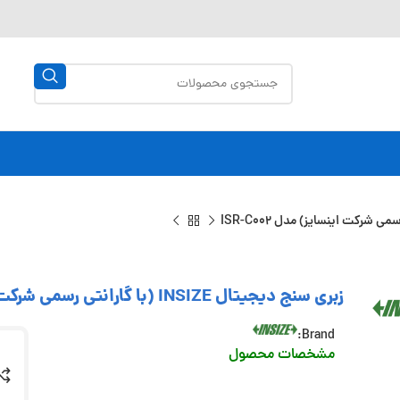
زبری سنج دیجیتال INSIZE (با گارانتی رسمی شرکت اینسایز) مدل ISR-C002
Brand:
مشخصات محصول