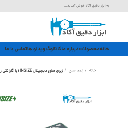
به ابزار دقیق آکاد خوش آمدید…
خانه
محصولات
درباره ما
کاتالوگ
ویدئو ها
تماس با ما
خانه
زبری سنج
زبری سنج دیجیتال INSIZE (با گارانتی رسمی شرکت اینسایز) مدل ISR-C002