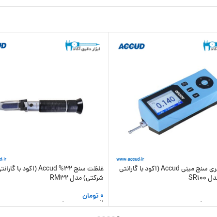
دستگاه زبری سنج مینی Accud (اکود با گارانتی
غلظت سنج 32% Accud (اکود با گاران
SR10
شرکتی) مدل RM32
0
تومان
 سبد خرید
افزودن به سبد خرید