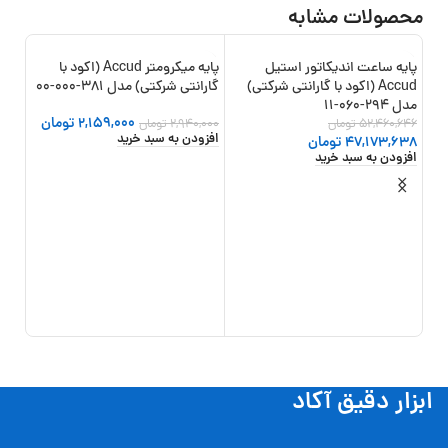
محصولات مشابه
جد
پایه ساعت اندیکاتور استیل
پایه میکرومتر Accud (اکود با
-27%
-10%
Accud (اکود با گارانتی شرکتی)
گارانتی شرکتی) مدل 381-000-00
جدید
مدل 294-060-11
2,159,000
تومان
52,460,646
تومان
2,940,000
تومان
افزودن به سبد خرید
47,173,638
تومان
افزودن به سبد خرید
شرکتی) 
5
0
تو
افزو
ابزار دقیق آکاد