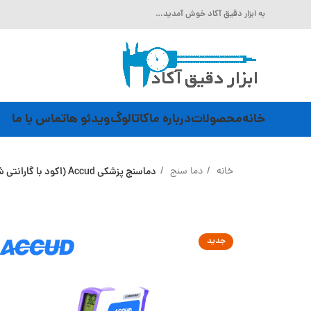
به ابزار دقیق آکاد خوش آمدید…
خانه
محصولات
درباره ما
کاتالوگ
ویدئو ها
تماس با ما
خانه
دما سنج
دماسنج پزشکی Accud (اکود با گارانتی شرکتی) مدل TD133
جدید