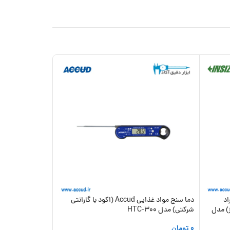
-17%
جدید
یگراد
دما سنج مواد غذایی Accud (اکود با گارانتی
یز) مدل
شرکتی) مدل HTC-300
شرکتی) مدل WMM700
0
تومان
00
6,900,000
تومان