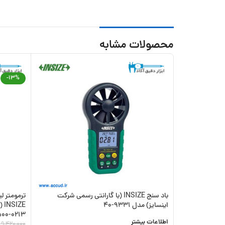
محصولات مشابه
-13%
باد سنج INSIZE (با گارانتی رسمی شرکت
اینسایز) مدل 9331-40
ZE
0213-A500
اطلاعات بیشتر
9,420,000