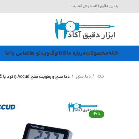
به ابزار دقیق آکاد خوش آمدید…
خانه
محصولات
درباره ما
کاتالوگ
ویدئو ها
تماس با ما
خانه
دما سنج
دما سنج و رطوبت سنج Accud (اکود با گارانتی شرکتی) مدل HTC-1
-20%