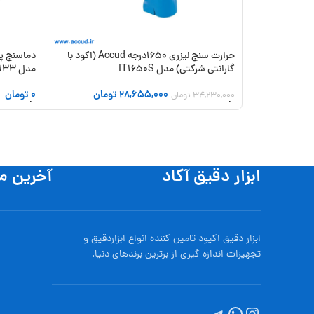
حرارت سنج لیزری 1650درجه Accud (اکود با
گارانتی شرکتی) مدل IT1650S
مدل TD133
28,655,000
تومان
0
تومان
34,230,000
تومان
افزودن به سبد خرید
افزودن به
ابزار دقیق آکاد
آخرین م
ابزار دقیق اکیود تامین کننده انواع ابزاردقيق و
تجهيزات اندازه گیری از برترین برندهای دنیا.