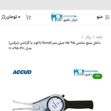
منو
0
تومان
خانه
پرگار
داخل سنج ساعتی 95-75 میلی متر Accud (اکود با گارانتی شرکتی)
مدل 411-095-11
-19%