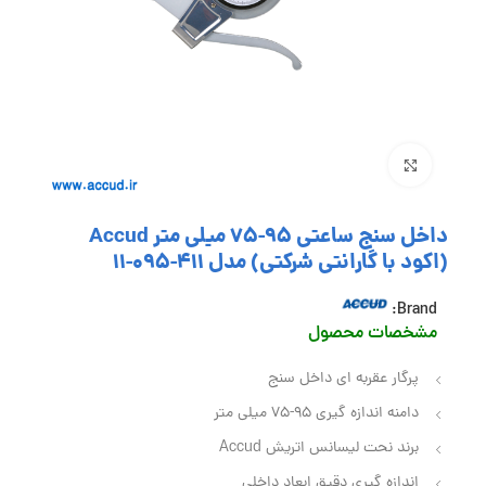
بزرگنمایی تصویر
داخل سنج ساعتی 95-75 میلی متر Accud
(اکود با گارانتی شرکتی) مدل 411-095-11
Brand:
مشخصات محصول
پرگار عقربه ای داخل سنج
دامنه اندازه گیری 95-75 میلی متر
برند نحت لیسانس اتریش Accud
اندازه گیری دقیق ابعاد داخلی