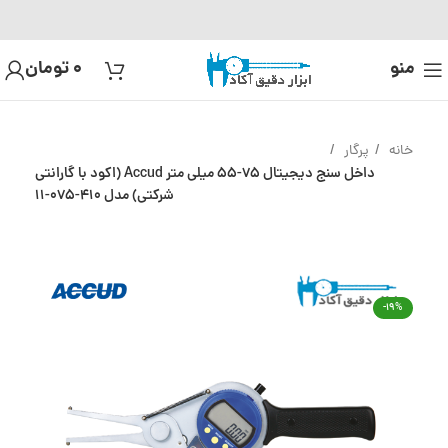
منو
0
تومان
خانه
پرگار
داخل سنج دیجیتال 75-55 میلی متر Accud (اکود با گارانتی
شرکتی) مدل 410-075-11
-19%