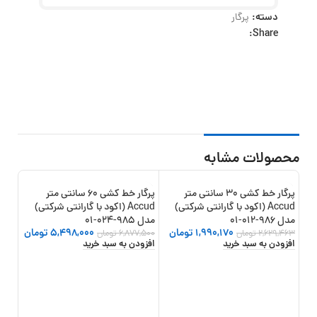
دسته:
پرگار
Share:
محصولات مشابه
پرگار خط کشی 30 سانتی متر
پرگار خط کشی 60 سانتی متر
0%
-20%
-24%
Accud (اکود با گارانتی شرکتی)
Accud (اکود با گارانتی شرکتی)
مدل 986-012-01
مدل 985-024-01
1,990,170
تومان
5,498,000
تومان
2,629,463
تومان
6,877,500
تومان
افزودن به سبد خرید
افزودن به سبد خرید