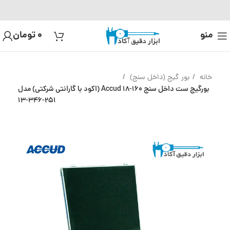
منو
0
تومان
خانه
بور گیج (داخل سنج)
بورگیج ست داخل سنج 160-18 Accud (اکود با گارانتی شرکتی) مدل
251-346-13