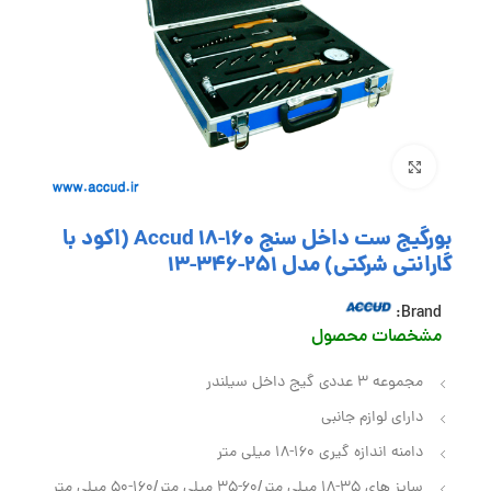
بزرگنمایی تصویر
بورگیج ست داخل سنج 160-18 Accud (اکود با
گارانتی شرکتی) مدل 251-346-13
Brand:
مشخصات محصول
مجموعه 3 عددی گیج داخل سیلندر
دارای لوازم جانبی
دامنه اندازه گیری 160-18 میلی متر
سایز های 35-18 میلی متر/60-35 میلی متر/160-50 میلی متر