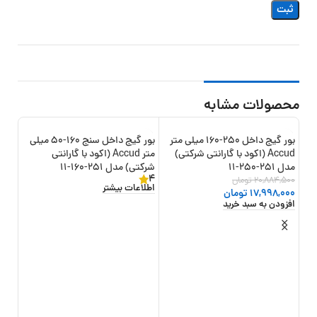
محصولات مشابه
بور گیج داخل 250-160 میلی متر
بور گیج داخل سنج 160-50 میلی
13%
-14%
Accud (اکود با گارانتی شرکتی)
متر Accud (اکود با گارانتی
مدل 251-250-11
شرکتی) مدل 251-160-11
شرکتی) 
4
20,884,500
تومان
,500
اطلاعات بیشتر
17,998,000
تومان
,000
افزودن به سبد خرید
افزو