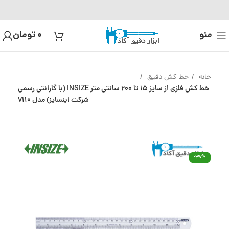
منو
0
تومان
خانه
خط کش دقیق
خط کش فلزی از سایز 15 تا 200 سانتی متر INSIZE (با گارانتی رسمی
شرکت اینسایز) مدل 7110
-37%