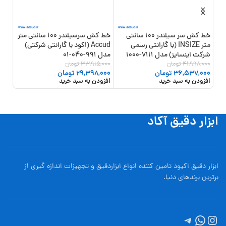
خط کش سر سیلندر 100 سانتی
خط کش سرسیلندر 100 سانتی متر
متر INSIZE (با گارانتی رسمی
Accud (اکود با گارانتی شرکتی)
شرکت اینسایز) مدل 7111-1000
مدل 991-040-01
مدل 991-020
41,998,000
تومان
33,915,000
تومان
,500
36,537,000
تومان
29,398,000
تومان
,000
افزودن به سبد خرید
افزودن به سبد خرید
افزو
ابزار دقیق آکاد
ابزار دقیق اکیود تامین کننده انواع ابزاردقيق و تجهيزات اندازه گیری از
برترین برندهای دنیا.