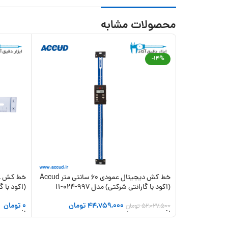
محصولات مشابه
-14%
خط کش دیجیتال عمودی 60 سانتی متر Accud
(اکود با گارانتی شرکتی) مدل 997-024-11
(اکود با گارا
44,759,000
تومان
0
تومان
52,027,500
تومان
افزودن به سبد خرید
افزودن به