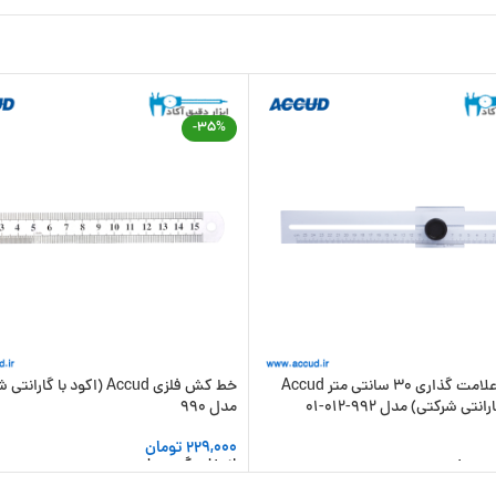
-35%
خط کش علامت گذاری 30 سانتی متر Accud
خط کش فلزی Accud (اکود با گارا
نتی شرکتی) مدل 992-012-01
مدل 990
229,000
تومان
 سبد خرید
انتخاب گزینه ها