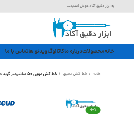
به ابزار دقیق آکاد خوش آمدید…
خانه
محصولات
درباره ما
کاتالوگ
ویدئو ها
تماس با ما
خانه
خط کش دقیق
خط کش مویی 50 سانتیمتر گرید صفر Accud (اکود با گارانتی شرکتی) مدل 994-020-01
-10%