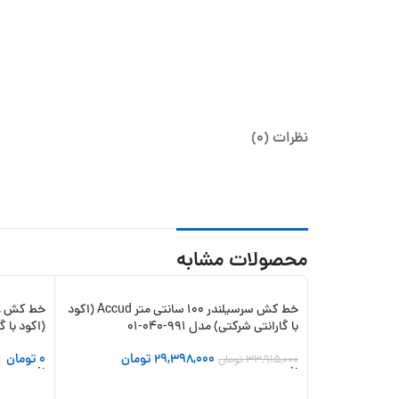
نظرات (0)
محصولات مشابه
خط کش سرسیلندر 100 سانتی متر Accud (اکود
-13%
با گارانتی شرکتی) مدل 991-040-01
(اکود با گارا
29,398,000
تومان
0
تومان
33,915,000
تومان
افزودن به سبد خرید
افزودن به