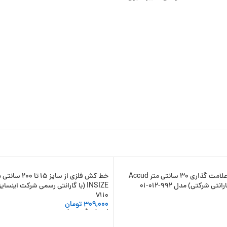
خط کش علامت گذاری 30 سانتی متر Accud
خط کش فلزی از سایز 15 تا 200
-37%
نتی شرکتی) مدل 992-012-01
INSIZE (با گارانتی رسمی شرکت اینسا
7110
309,000
تومان
 سبد خرید
انتخاب گزینه ها