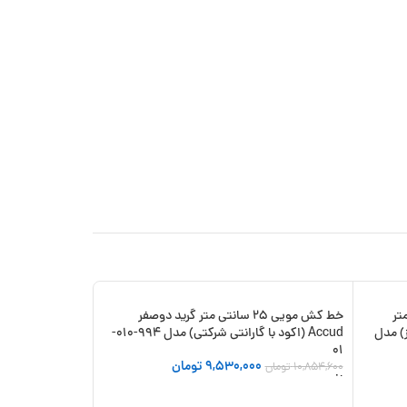
 سانتی متر
خط کش مویی 25 سانتی متر گرید دوصفر
-34%
-12%
یز) مدل
Accud (اکود با گارانتی شرکتی) مدل 994-010-
01
9,530,000
تومان
10,854,600
تومان
افزودن به سبد خرید