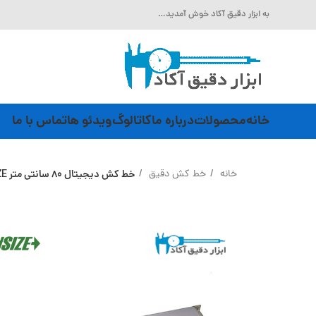
به ابزار دقیق آکاد خوش آمدید…
خانه
محصولات
درباره ما
کاتالوگ
ویدئو ها
تماس با ما
خانه
خط کش دقیق
خط کش دیجیتال 80 سانتی متر INSIZE (با گارانتی رسمی شرکت اینسایز) مدل ISL-A1-800