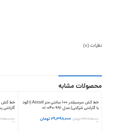
نظرات (0)
محصولات مشابه
خط کش سرسیلندر 100 سانتی متر Accud (اکود
-18%
-13%
با گارانتی شرکتی) مدل 991-040-01
گارانتی رسم
29,398,000
تومان
33,915,000
تومان
20,500,000
افزودن به سبد خرید
افزودن به