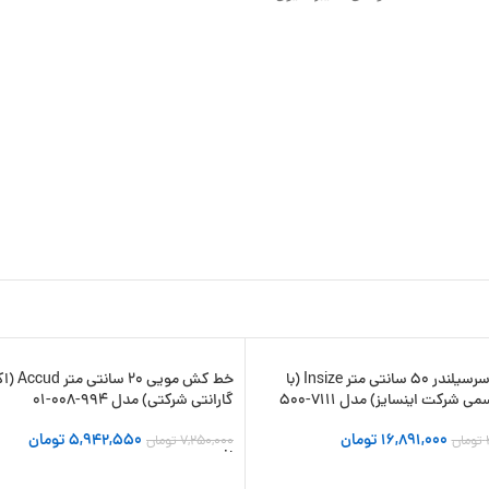
خط کش سرسیلندر 50 سانتی متر Insize (با
خط کش مویی 20 
-18%
ی شرکت اینسایز) مدل 7111-500
گارانتی شرکتی) مدل 994-008-01
16,891,000
تومان
5,942,550
تومان
تومان
7,250,000
تومان
 سبد خرید
افزودن به سبد خرید