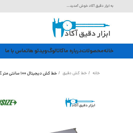
به ابزار دقیق آکاد خوش آمدید…
خانه
محصولات
درباره ما
کاتالوگ
ویدئو ها
تماس با ما
خانه
خط کش دقیق
خط کش دیجیتال 100 سانتی متر INSIZE (با گارانتی رسمی شرکت اینسایز) مدل ISL-A1-1000