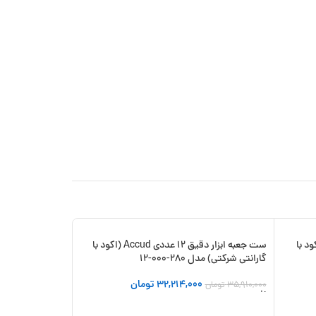
سانتی متر Accud (اکود با
ست جعبه ابزار دقیق 12 عددی Accud (اکود با
-33%
-10%
گارانتی شرکتی) مدل 280-000-12
جدید
32,214,000
تومان
35,910,000
تومان
افزودن به سبد خرید