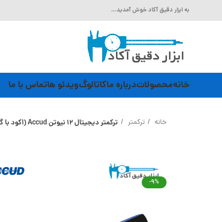
به ابزار دقیق آکاد خوش آمدید…
خانه
محصولات
درباره ما
کاتالوگ
ویدئو ها
تماس با ما
خانه
ترکمتر
ترکمتر دیجیتال 12 نیوتن Accud (اکود با گارانتی شرکتی) مدل TW12
-9%