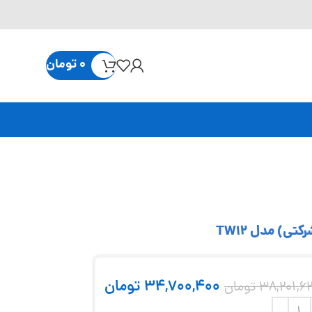
0
تومان
34,700,400
تومان
38,201,6
تومان