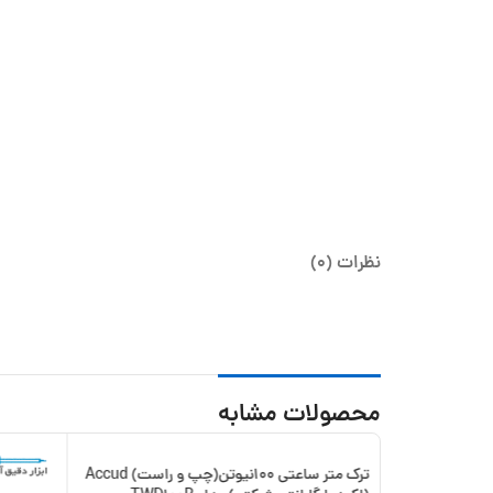
نظرات (0)
محصولات مشابه
ترک متر پیچ گوشتی 1/2 الی 6نیوتن Accud
ترک متر ساعتی 100نیوتن(چپ و راست) Accud
-15%