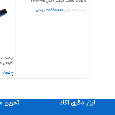
(اکود با گارانتی شرکتی) مدل TWD100B
30,998,000
تومان
36,600,000
تومان
افزودن به سبد خرید
گارانتی شرک
0
تومان
افزودن به
ابزار دقیق آکاد
آخرین م