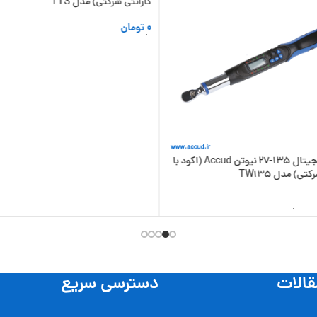
گارانتی شرکتی) مدل TTS
0
تومان
افزودن به سبد خرید
ترکمتر دیجیتال 135-27 نیوتن Accud (اکود با
تی) مدل TW135
 سبد خرید
قالات
دسترسی سریع