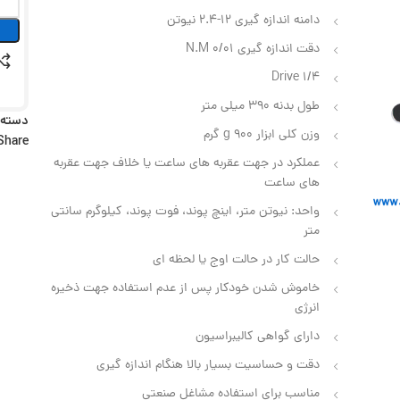
دامنه اندازه گیری 12-2.4 نیوتن
دقت اندازه گیری 0/01 N.M
Drive 1/4
طول بدنه 390 میلی متر
دسته:
وزن کلی ابزار g 900 گرم
Share:
عملکرد در جهت عقربه‌ های ساعت یا خلاف جهت عقربه‌
های ساعت
واحد: نیوتن متر، اینچ پوند، فوت پوند، کیلوگرم سانتی‌
متر
حالت کار در حالت اوج یا لحظه‌ ای
خاموش شدن خودکار پس از عدم استفاده جهت ذخیره
انرژی
دارای گواهی کالیبراسیون
دقت و حساسیت بسیار بالا هنگام اندازه گیری
مناسب برای استفاده مشاغل صنعتی