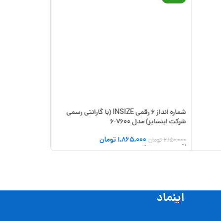
شرکت اینسایز) مدل 7600-6
1,865,000
تومان
2,150,000
تومان
افزودن به سبد خرید
اینماد