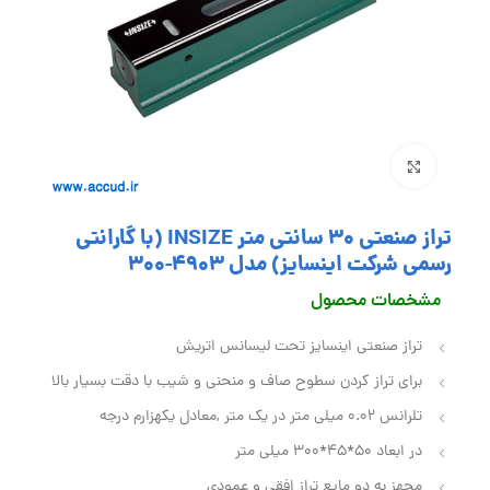
بزرگنمایی تصویر
تراز صنعتی 30 سانتی متر INSIZE (با گارانتی
رسمی شرکت اینسایز) مدل 4903-300
مشخصات محصول
تراز صنعتی اینسایز تحت لیسانس اتریش
برای تراز کردن سطوح صاف و منحنی و شیب با دقت بسیار بالا
تلرانس 0.02 میلی متر در یک متر ,معادل یکهزارم درجه
در ابعاد 50*45*300 میلی متر
مجهز به دو مایع تراز افقی و عمودی