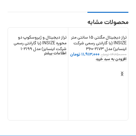
محصولات مشابه
تراز دیجیتال مگنتی 15 سانتی متر
تراز دیجیتال و ژیروسکوپ دو
-16%
INSIZE (با گارانتی رسمی شرکت
محوره INSIZE (با گارانتی رسمی
اینسایز) مدل 2173-360
شرکت اینسایز) مدل 2199-1
اطلاعات بیشتر
11,913,000
تومان
14,250,000
تومان
افزودن به سبد خرید
006-02
4
0
تو
افزو