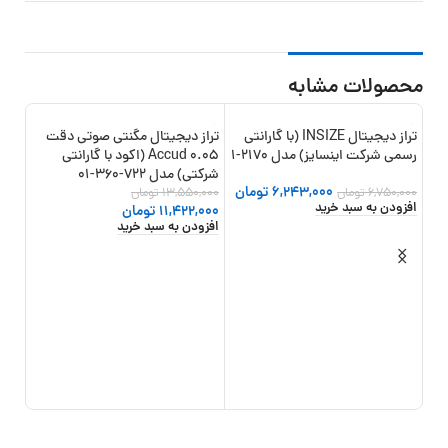
محصولات مشابه
تراز دیجیتال INSIZE (با گارانتی
تراز دیجیتال مگنتی صوتی دقت
17%
-16%
-8%
رسمی شرکت اینسایز) مدل 2170-1
0.05 Accud (اکود با گارانتی
شرکتی) مدل 722-360-01
6,243,000
تومان
6,750,000
تومان
13,550,000
تومان
افزودن به سبد خرید
11,422,000
تومان
افزودن به سبد خرید
اینسای
,000
افزو