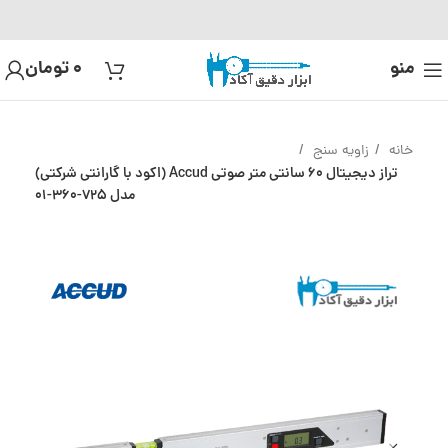
منو
0
تومان
خانه
زاویه سنج
تراز دیجیتال 60 سانتی متر صوتی Accud (اکود با گارانتی شرکتی)
مدل 725-360-01