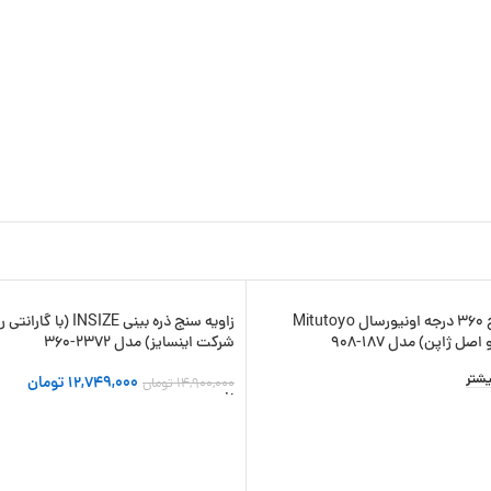
زاویه سنج 360 درجه اونیورسال Mitutoyo
زاویه سنج ذره بینی INSIZE (با 
-14%
صل ژاپن) مدل 187-908
شرکت اینسایز) مدل 2372-360
یشتر
12,749,000
تومان
14,900,000
تومان
افزودن به سبد خرید