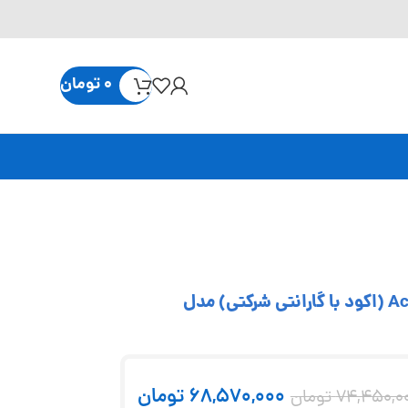
0
تومان
ترازو دیجیتال 2000 گرم دقت 0.01 (سه صفر) Accud (اکود با گارانتی شرکتی) مدل
68,570,000
تومان
74,450,0
تومان