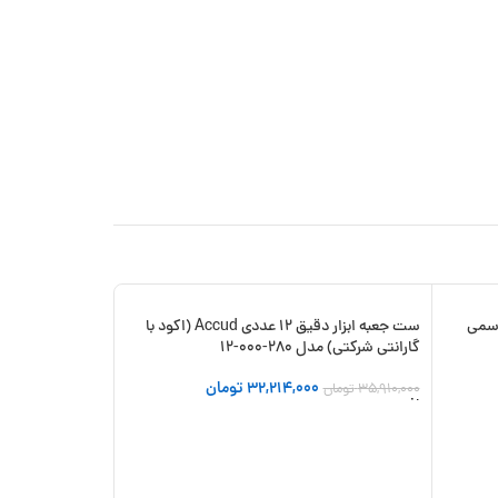
گارانتی رسمی
ست جعبه ابزار دقیق 12 عددی Accud (اکود با
-21%
-10%
گارانتی شرکتی) مدل 280-000-12
جدید
32,214,000
تومان
35,910,000
تومان
افزودن به سبد خرید