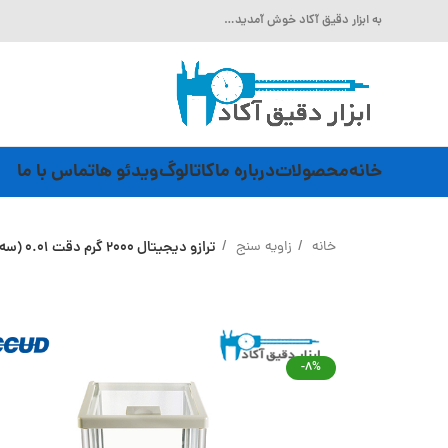
به ابزار دقیق آکاد خوش آمدید…
خانه
محصولات
درباره ما
کاتالوگ
ویدئو ها
تماس با ما
خانه
زاویه سنج
ترازو دیجیتال 2000 گرم دقت 0.01 (سه صفر) Accud (اکود با گارانتی شرکتی) مدل WSJ2000G
-8%