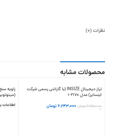
نظرات (0)
محصولات مشابه
تراز دیجیتال INSIZE (با گارانتی رسمی شرکت
-8%
اینسایز) مدل 2170-1
(میتوتویو ا
اطلاعات ب
6,243,000
تومان
6,750,000
تومان
افزودن به سبد خرید