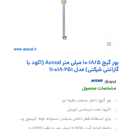
بزرگنمایی تصویر
بور گیج 18/5-10 میلی متر Accud (اکود با
گارانتی شرکتی) مدل 251-018-11
Brand:
مشخصات محصول
بور گیج داخل سیلندر عقربه ای
اکیود تحت لیسانس اتریش
برای استفاده قطر داخلی سیلندر, استوانه, لوله, کپسول و…
دامنه اندازه گیری 18/5-10 میلی متر و دقت 0.01mm