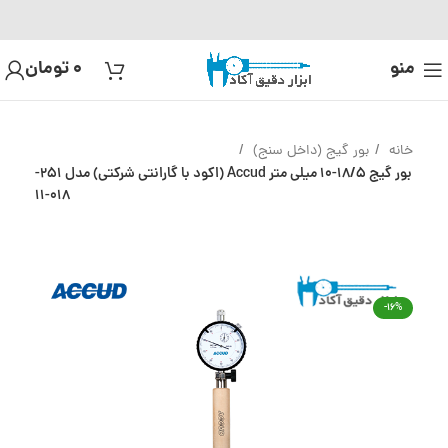
منو
0
تومان
خانه
بور گیج (داخل سنج)
بور گیج 18/5-10 میلی متر Accud (اکود با گارانتی شرکتی) مدل 251-
018-11
-16%