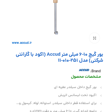
بزرگنمایی تصویر
بور گیج 10-6 میلی متر Accud (اکود با گارانتی
شرکتی) مدل 251-010-11
Brand:
مشخصات محصول
بور گیج داخل سیلندر عقربه ای
اکیود تحت لیسانس اتریش
برای استفاده قطر داخلی سیلندر, استوانه, لوله, کپسول و…
دامنه اندازه گیری 10-6 میلی متر و دقت 0.01mm