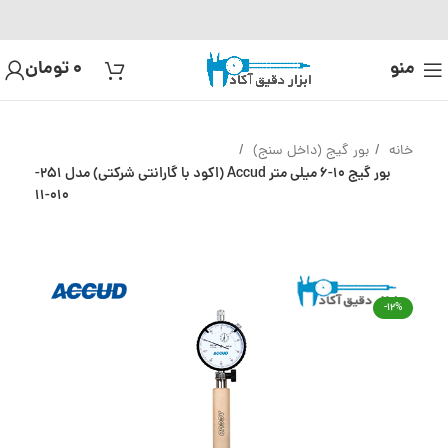
منو
0
تومان
خانه
بور گیج (داخل سنج)
بور گیج 10-6 میلی متر Accud (اکود با گارانتی شرکتی) مدل 251-
010-11
-12%