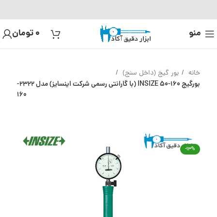
منو
0
تومان
خانه
بور گیج (داخل سنج)
بورگیج 160-50 INSIZE (با گارانتی رسمی شرکت اینسایز) مدل 2322-
160
-13%