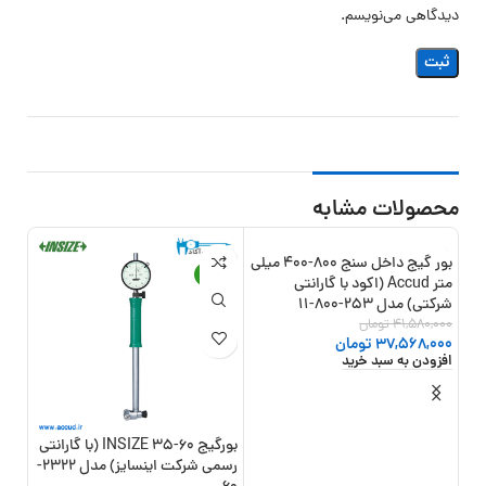
دیدگاهی می‌نویسم.
محصولات مشابه
بور گیج داخل سنج 800-400 میلی
8%
-14%
-10%
متر Accud (اکود با گارانتی
شرکتی) مدل 253-800-11
41,580,000
تومان
37,568,000
تومان
افزودن به سبد خرید
بورگیج 60-35 INSIZE (با گارانتی
رسمی شرکت اینسایز) مدل 2322-