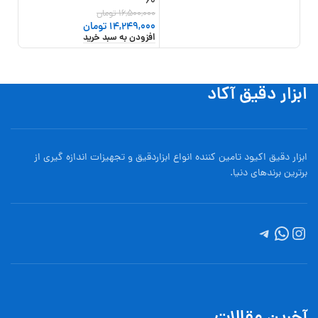
010-11
60
16,500,000
تومان
0,000
14,249,000
تومان
000
افزودن به سبد خرید
افزو
ابزار دقیق آکاد
ابزار دقیق اکیود تامین کننده انواع ابزاردقيق و تجهيزات اندازه گیری از
برترین برندهای دنیا.