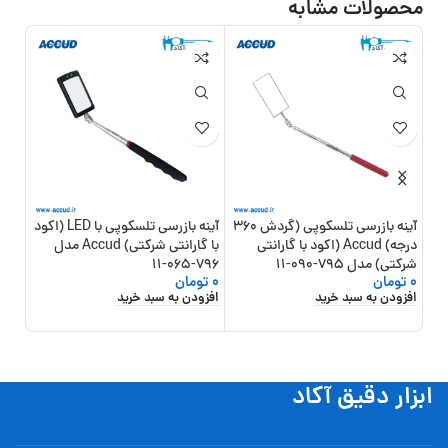
محصولات مشابه
آینه بازرسی تلسکوپی (گردش 360
آینه بازرسی تلسکوپی با LED (اکود
درجه) Accud (اکود با گارانتی
با گارانتی شرکتی) Accud مدل
شرکتی) مدل 795-090-11
796-065-11
شرکتی
0
تومان
0
تومان
0
تو
افزودن به سبد خرید
افزودن به سبد خرید
افزو
ابزار دقیق آکاد