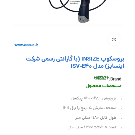
بزرگنمایی تصویر
بروسکوپ INSIZE (با گارانتی رسمی شرکت
اینسایز) مدل ISV-E40
Brand:
مشخصات محصول
رزولوشن 1280×720 پیکسل
صفحه نمایش 5 اینچ با پنل IPS
طول کابل 1180 میلی متر
ابعاد 217×155×131 میلی متر