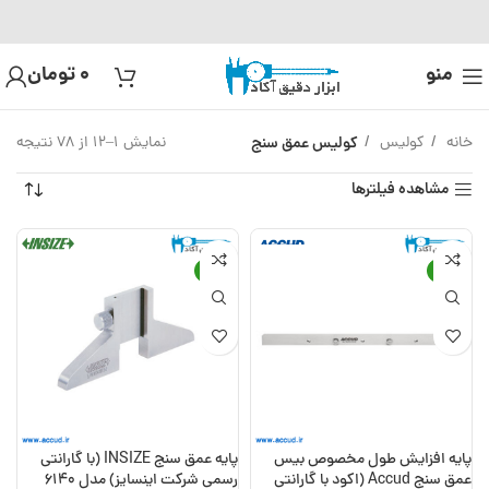
منو
0
تومان
خانه
کولیس
کولیس عمق سنج
نمایش 1–12 از 78 نتیجه
مشاهده فیلترها
-19%
-22%
پایه افزایش طول مخصوص بیس
پایه عمق سنج INSIZE (با گارانتی
عمق سنج Accud (اکود با گارانتی
رسمی شرکت اینسایز) مدل 6140