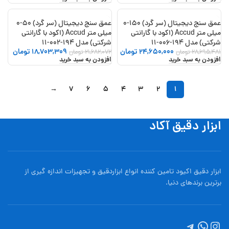
عمق سنج دیجیتال (سر گرد) 150-0
عمق سنج دیجیتال (سر گرد) 50-0
-14%
-14%
میلی متر Accud (اکود با گارانتی
میلی متر Accud (اکود با گارانتی
شرکتی) مدل 194-006-11
شرکتی) مدل 194-002-11
24,650,000
تومان
18,703,309
تومان
28,695,481
تومان
21,682,072
تومان
افزودن به سبد خرید
افزودن به سبد خرید
→
7
6
5
4
3
2
1
ابزار دقیق آکاد
ابزار دقیق اکیود تامین کننده انواع ابزاردقيق و تجهيزات اندازه گیری از
برترین برندهای دنیا.